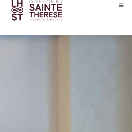
Accueil
Présentation
La vie au lycée
Nos formations
Actualités
Partenaires
Inscriptions
Contact