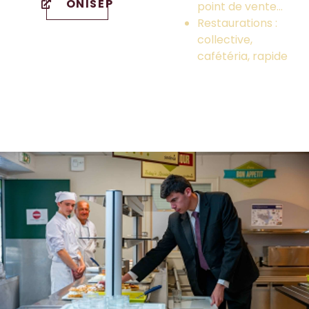
ONISEP
point de vente…
Restaurations :
collective,
cafétéria, rapide