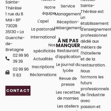
Sainte-
Sainte-
Service
Notre
Thérèse
Thérèse est
équipe
1 rue du 8
Management
un
Mai • BP
L'apel
Réception-
établissement
73028
Hébergement
La pastorale
d'enseignemen
35130 • La
professionnel
International
Guerche-
À NE PAS
dédié aux
de-
Nos
MANQUER
métiers de
Bretagne
Restaurant
spécificités
l'hôtellerie
02 99 96
d'application
Actualités
et de la
39 39
Le journal du
restauration.
Inscriptions
02 99 96
lycée
Nous
Réclamations
11 83
formons les
Revue de
futurs
presse
professionnels
CONTACT
Les recettes
de l'industrie
de mamies
avec
Les ateliers
passion et